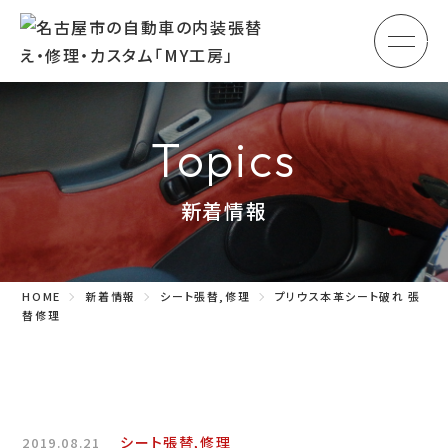
メ
HOME
初めての方へ
Topics
車のシート張替え・修理
新着情報
車の天井張替え
車の内張り
HOME
新着情報
シート張替,修理
プリウス本革シート破れ 張
その他
替修理
商品紹介
会社概要
シート張替,修理
2019.08.21