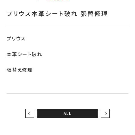
お問い合わせ
プリウス本革シート破れ 張替修理
特定商取引表示
新着情報
プリウス
施工例
本革シート破れ
プライバシーポリシー
張替え修理
Tel.052-382-1913
9:00～18:00 / 不定休（完全予約制）
ALL