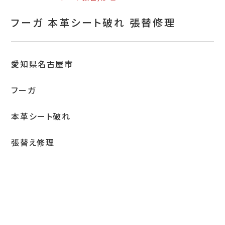
お問い合わせ
フーガ 本革シート破れ 張替修理
特定商取引表示
新着情報
愛知県名古屋市
施工例
フーガ
プライバシーポリシー
本革シート破れ
Tel.052-382-1913
張替え修理
9:00～18:00 / 不定休（完全予約制）