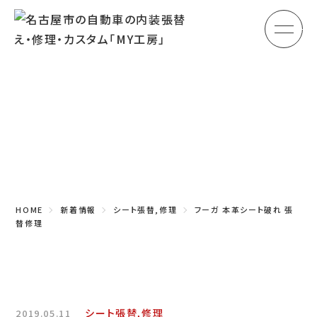
メ
HOME
初めての方へ
Topics
車のシート張替え・修理
新着情報
車の天井張替え
車の内張り
HOME
新着情報
シート張替,修理
フーガ 本革シート破れ 張
その他
替修理
商品紹介
会社概要
シート張替,修理
2019.05.11