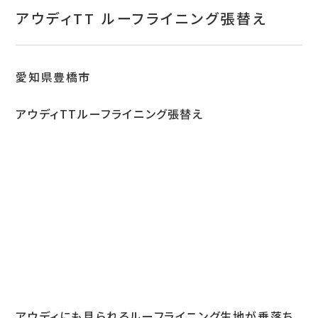
お問い合わせ
アウディTT ルーフライニング張替え
特定商取引表示
新着情報
愛知県豊橋市
施工例
アウディTTルーフライニング張替え
プライバシーポリシー
Tel.052-382-1913
9:00～18:00 / 不定休（完全予約制）
アウディにも見られるルーフライニング生地が垂落ち