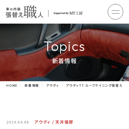
メ
HOME
初めての方へ
Topics
車のシート張替え・修理
新着情報
車の天井張替え
車の内張り
HOME
新着情報
アウディ
アウディTT ルーフライニング張替え
その他
商品紹介
会社概要
アウディ
天井張替
2019.04.06