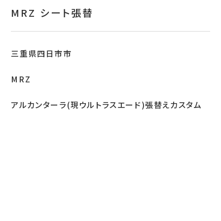
お問い合わせ
MRZ シート張替
特定商取引表示
新着情報
三重県四日市市
施工例
MRZ
プライバシーポリシー
アルカンターラ(現ウルトラスエード)張替えカスタム
Tel.052-382-1913
9:00～18:00 / 不定休（完全予約制）