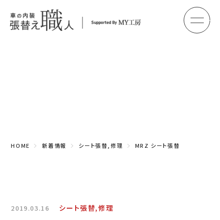
メ
HOME
初めての方へ
Topics
車のシート張替え・修理
新着情報
車の天井張替え
車の内張り
HOME
新着情報
シート張替,修理
MRZ シート張替
その他
商品紹介
会社概要
シート張替,修理
2019.03.16