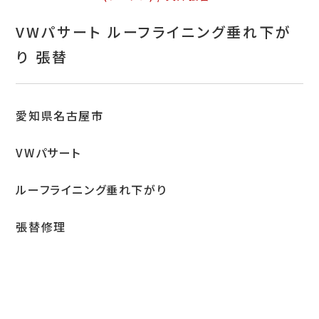
お問い合わせ
VWパサート ルーフライニング垂れ下が
特定商取引表示
り 張替
新着情報
施工例
愛知県名古屋市
プライバシーポリシー
VWパサート
ルーフライニング垂れ下がり
Tel.052-382-1913
張替修理
9:00～18:00 / 不定休（完全予約制）