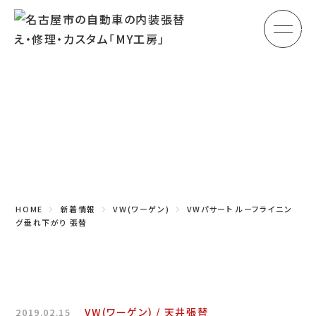
メ
HOME
初めての方へ
Topics
車のシート張替え・修理
新着情報
車の天井張替え
車の内張り
HOME
新着情報
VW(ワーゲン)
VWパサート ルーフライニン
その他
グ垂れ下がり 張替
商品紹介
会社概要
VW(ワーゲン)
天井張替
2019.02.15