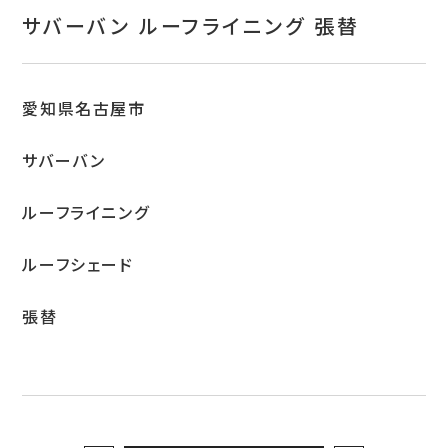
お問い合わせ
サバーバン ルーフライニング 張替
特定商取引表示
新着情報
愛知県名古屋市
施工例
サバーバン
プライバシーポリシー
ルーフライニング
ルーフシェード
Tel.052-382-1913
張替
9:00～18:00 / 不定休（完全予約制）