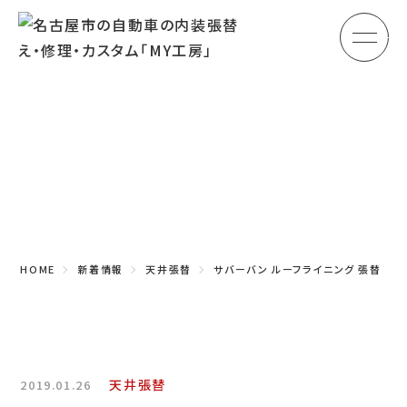
メ
HOME
初めての方へ
Topics
車のシート張替え・修理
新着情報
車の天井張替え
車の内張り
HOME
新着情報
天井張替
サバーバン ルーフライニング 張替
その他
商品紹介
会社概要
天井張替
2019.01.26