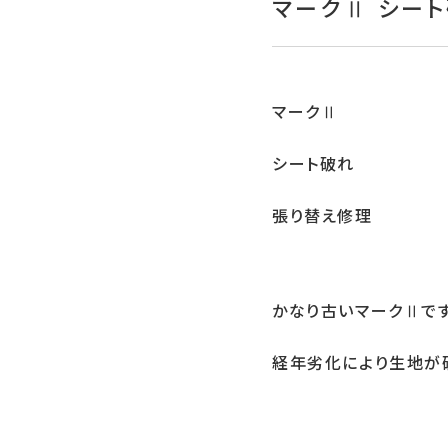
マークⅡ シー
マークⅡ
シート破れ
張り替え修理
かなり古いマークⅡで
経年劣化により生地が