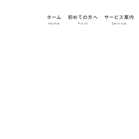
ホーム
初めての方へ
サービス案内
HOME
初めての方へ
車のシート張替え・修
車の天井張替え
車の内張り
その他
Topics
商品紹介
会社概要
新着情報