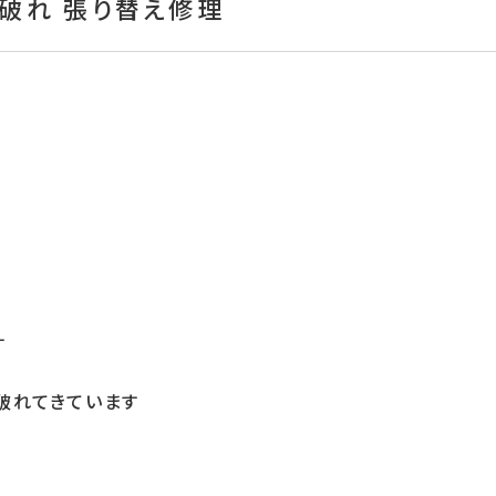
ト破れ 張り替え修理
す
破れてきています