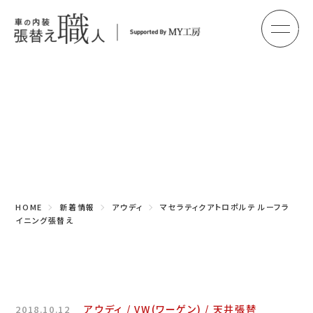
メ
HOME
初めての方へ
Topics
車のシート張替え・修理
新着情報
車の天井張替え
車の内張り
HOME
新着情報
アウディ
マセラティクアトロポルテ ルーフラ
その他
イニング張替え
商品紹介
会社概要
アウディ
VW(ワーゲン)
天井張替
2018.10.12