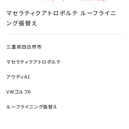
お問い合わせ
マセラティクアトロポルテ ルーフライニ
特定商取引表示
ング張替え
新着情報
施工例
三重県四日市市
プライバシーポリシー
マセラティクアトロポルテ
アウディA1
Tel.052-382-1913
VWゴルフ6
9:00～18:00 / 不定休（完全予約制）
ルーフライニング張替え