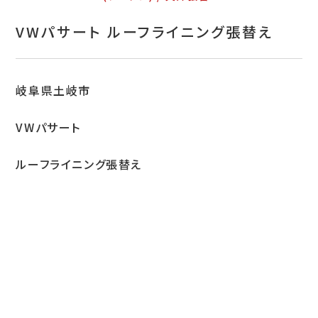
お問い合わせ
VWパサート ルーフライニング張替え
特定商取引表示
新着情報
岐阜県土岐市
施工例
VWパサート
プライバシーポリシー
ルーフライニング張替え
Tel.052-382-1913
9:00～18:00 / 不定休（完全予約制）