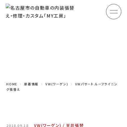
メ
HOME
初めての方へ
Topics
車のシート張替え・修理
新着情報
車の天井張替え
車の内張り
HOME
新着情報
VW(ワーゲン)
VWパサート ルーフライニン
その他
グ張替え
商品紹介
会社概要
VW(ワーゲン)
天井張替
2018.09.18