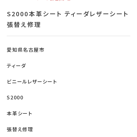
お問い合わせ
S2000本革シート ティーダレザーシート
特定商取引表示
張替え修理
新着情報
施工例
愛知県名古屋市
プライバシーポリシー
ティーダ
ビニールレザーシート
Tel.052-382-1913
S2000
9:00～18:00 / 不定休（完全予約制）
本革シート
張替え修理