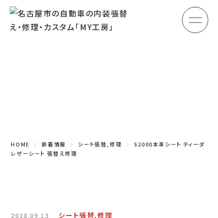
メ
HOME
初めての方へ
Topics
車のシート張替え・修理
新着情報
車の天井張替え
車の内張り
HOME
新着情報
シート張替,修理
S2000本革シート ティーダ
その他
レザーシート 張替え修理
商品紹介
会社概要
シート張替,修理
2018.09.13