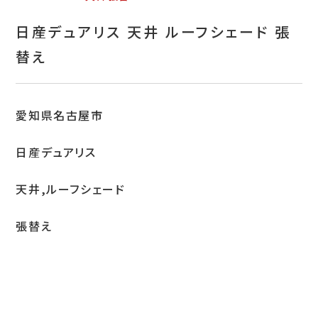
お問い合わせ
日産デュアリス 天井 ルーフシェード 張
特定商取引表示
替え
新着情報
施工例
愛知県名古屋市
プライバシーポリシー
日産デュアリス
天井,ルーフシェード
Tel.052-382-1913
張替え
9:00～18:00 / 不定休（完全予約制）