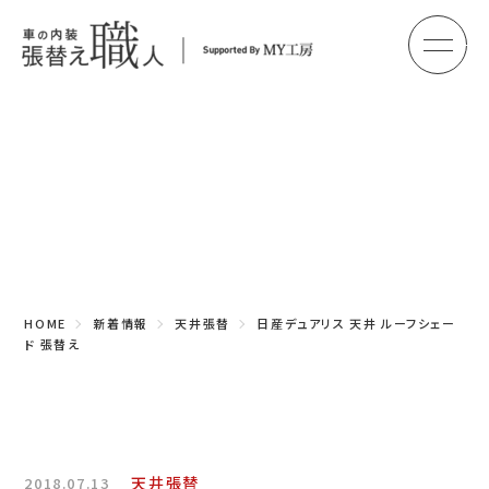
メ
HOME
初めての方へ
Topics
車のシート張替え・修理
新着情報
車の天井張替え
車の内張り
HOME
新着情報
天井張替
日産デュアリス 天井 ルーフシェー
その他
ド 張替え
商品紹介
会社概要
天井張替
2018.07.13