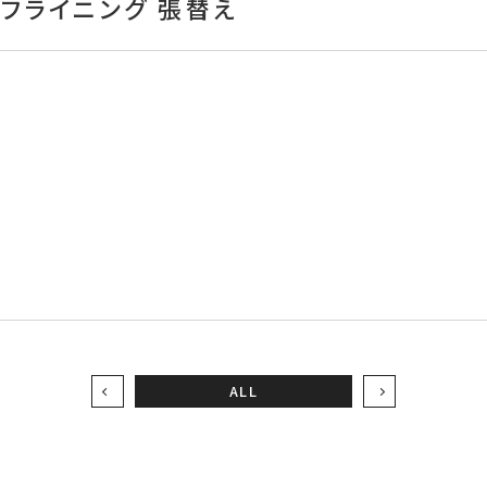
フライニング 張替え
え
ALL