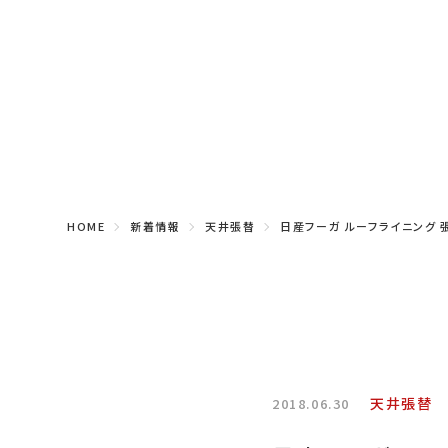
HOME
新着情報
天井張替
日産フーガ ルーフライニング 
天井張替
2018.06.30