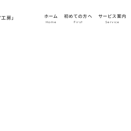
ホーム
初めての方へ
サービス案内
HOME
初めての方へ
車のシート張替え・修
車の天井張替え
車の内張り
その他
Topics
商品紹介
会社概要
新着情報