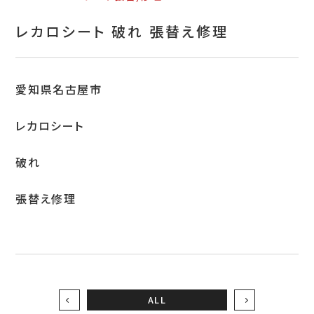
お問い合わせ
レカロシート 破れ 張替え修理
特定商取引表示
新着情報
愛知県名古屋市
施工例
レカロシート
プライバシーポリシー
破れ
Tel.052-382-1913
張替え修理
9:00～18:00 / 不定休（完全予約制）
ALL