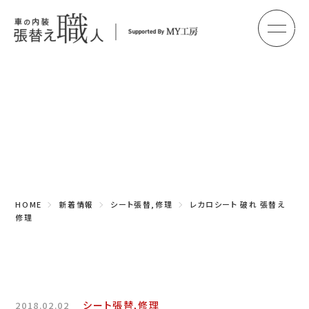
メ
HOME
初めての方へ
Topics
車のシート張替え・修理
新着情報
車の天井張替え
車の内張り
HOME
新着情報
シート張替,修理
レカロシート 破れ 張替え
その他
修理
商品紹介
会社概要
シート張替,修理
2018.02.02