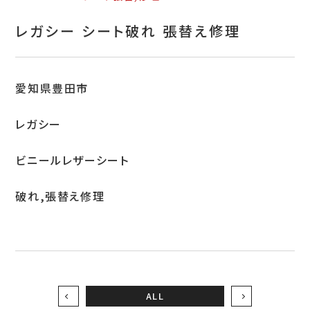
お問い合わせ
レガシー シート破れ 張替え修理
特定商取引表示
新着情報
愛知県豊田市
施工例
レガシー
プライバシーポリシー
ビニールレザーシート
Tel.052-382-1913
破れ,張替え修理
9:00～18:00 / 不定休（完全予約制）
ALL