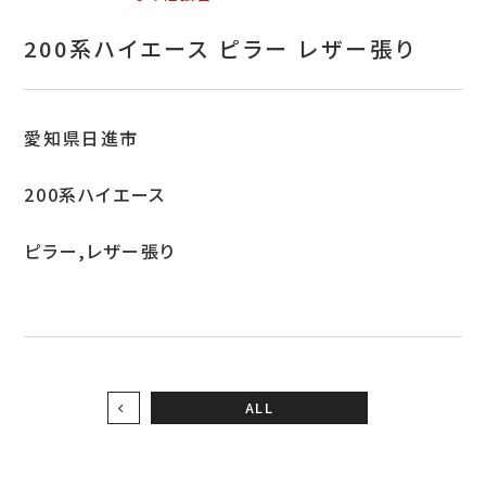
お問い合わせ
200系ハイエース ピラー レザー張り
特定商取引表示
新着情報
愛知県日進市
施工例
200系ハイエース
プライバシーポリシー
ピラー,レザー張り
Tel.052-382-1913
9:00～18:00 / 不定休（完全予約制）
ALL