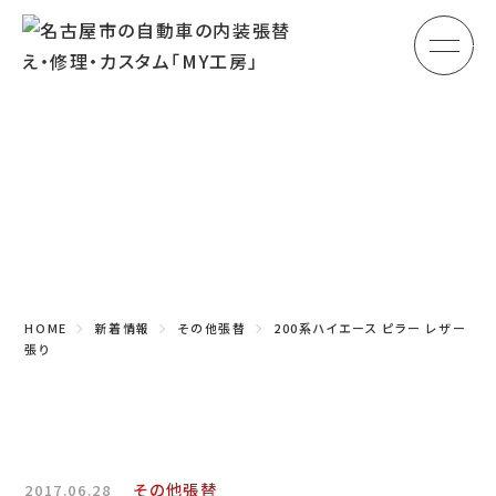
メ
HOME
初めての方へ
Topics
車のシート張替え・修理
新着情報
車の天井張替え
車の内張り
HOME
新着情報
その他張替
200系ハイエース ピラー レザー
その他
張り
商品紹介
会社概要
その他張替
2017.06.28